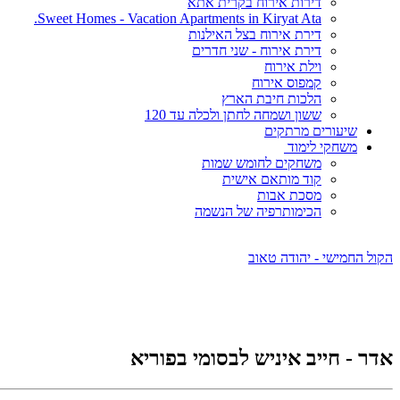
דירות אירוח בקרית אתא
Sweet Homes - Vacation Apartments in Kiryat Ata.
דירת אירוח בצל האילנות
דירת אירוח - שני חדרים
וילת אירוח
קמפוס אירוח
הלכות חיבת הארץ
ששון ושמחה לחתן ולכלה עד 120
שיעורים מרתקים
משחקי לימוד
משחקים לחומש שמות
קוד מותאם אישית
מסכת אבות
הכימותרפיה של הנשמה
הקול החמישי - יהודה טאוב
אדר - חייב איניש לבסומי בפוריא