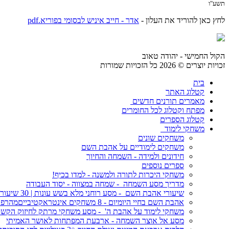
תשע"ו
לחץ כאן להוריד את העלון -
אדר - חייב איניש לבסומי בפוריא.pdf
הקול החמישי - יהודה טאוב
זכויות יוצרים © 2026 כל הזכויות שמורות
בית
קטלוג האתר
מאמרים תורנים חדשים
מפתח וקטלוג לכל החומרים
קטלוג הספרים
משחקי לימוד
משחקים שונים
משחקים לימודיים על אהבת השם
חידונים ולמידה - השמחה והחיוך
ספרים נוספים
משחקי היכרות לתורה ולמשנה - למדו בכיף!
מדריך מסע השמחה - שמחה במצווה - יסוד העבודה
שיעורי אהבת השם - מסע רוחני מלא בשש עונות | 30 שיעורים מעמיקים להתקרבות אמיתית
אהבת השם בחיי היומיום - 8 משחקים אינטראקטיבייםמהרפתקאות ועד חידונים מתקדמים
משחקי לימוד על אהבת ה' - מסע משחקי מרתק לחיזוק הקשר 
מסע אל אוצר השמחה - ארבעת המפתחות לאושר האמיתי