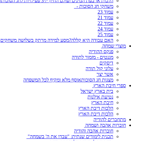
הלכות ארבעת המינים ועולם החיוך✨3 פעילויות לחג הסוכותהלכות, משחקים ושמחה!
משחקי חג הסוכות -
עמוד 23
עמוד 21
עמוד 22
עמוד 24
עמוד 25
האם עבודה היא קללה?מסע למידה מרתק בשלושה משחקים
מוצרי שמחה
פנקס ההודיה
מגנטים - מזמור לתודה
דיסקים
עלוני קול תודה
אשר יצר
מצגות חג הסוכותאוסף מלא ומקיף לכל המשפחה
ספרי חיבת הארץ
בית בארץ ישראל
נטיעת אילנות
חיבת הארץ
הלכות דיבת הארץ
הלכות דיבת הארץ
מתחברים להודיה
חוברות אהבה ושמחה
חוברות אהבה והודיה
תכנית לימודים שנתית: "עבדו את ה' בשמחה"