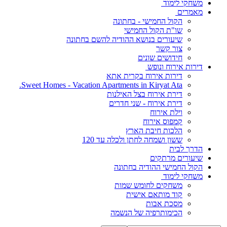
משחקי לימוד
מאמרים
הקול החמישי - בחתונה
שו"ת הקול החמישי
שיעורים בנושא ההודיה להשם בחתונה
צור קשר
חידושים שונים
דירות אירוח ונופש
דירות אירוח בקרית אתא
Sweet Homes - Vacation Apartments in Kiryat Ata.
דירת אירוח בצל האילנות
דירת אירוח - שני חדרים
וילת אירוח
קמפוס אירוח
הלכות חיבת הארץ
ששון ושמחה לחתן ולכלה עד 120
הדרך לבית
שיעורים מרתקים
הקול החמישי ההודיה בחתונה
משחקי לימוד
משחקים לחומש שמות
קוד מותאם אישית
מסכת אבות
הכימותרפיה של הנשמה