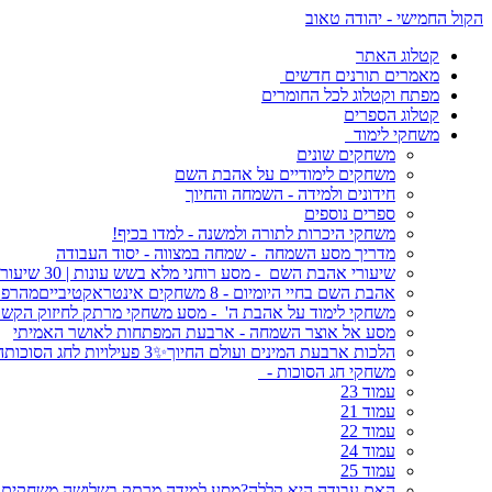
הקול החמישי - יהודה טאוב
קטלוג האתר
מאמרים תורנים חדשים
מפתח וקטלוג לכל החומרים
קטלוג הספרים
משחקי לימוד
משחקים שונים
משחקים לימודיים על אהבת השם
חידונים ולמידה - השמחה והחיוך
ספרים נוספים
משחקי היכרות לתורה ולמשנה - למדו בכיף!
מדריך מסע השמחה - שמחה במצווה - יסוד העבודה
שיעורי אהבת השם - מסע רוחני מלא בשש עונות | 30 שיעורים מעמיקים להתקרבות אמיתית
אהבת השם בחיי היומיום - 8 משחקים אינטראקטיבייםמהרפתקאות ועד חידונים מתקדמים
משחקי לימוד על אהבת ה' - מסע משחקי מרתק לחיזוק הקשר 
מסע אל אוצר השמחה - ארבעת המפתחות לאושר האמיתי
הלכות ארבעת המינים ועולם החיוך✨3 פעילויות לחג הסוכותהלכות, משחקים ושמחה!
משחקי חג הסוכות -
עמוד 23
עמוד 21
עמוד 22
עמוד 24
עמוד 25
האם עבודה היא קללה?מסע למידה מרתק בשלושה משחקים