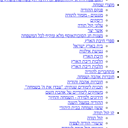
מוצרי שמחה
פנקס ההודיה
מגנטים - מזמור לתודה
דיסקים
עלוני קול תודה
אשר יצר
מצגות חג הסוכותאוסף מלא ומקיף לכל המשפחה
ספרי חיבת הארץ
בית בארץ ישראל
נטיעת אילנות
חיבת הארץ
הלכות דיבת הארץ
הלכות דיבת הארץ
מתחברים להודיה
חוברות אהבה ושמחה
חוברות אהבה והודיה
תכנית לימודים שנתית: "עבדו את ה' בשמחה"
משחקים לימודיים על אהבת השם
חידונים ולמידה - השמחה והחיוך
ההודיה במעגל השנה
ששון ושמחה בבית היהודי
קו קול תודה
קול תודה
שיעורי הודיה לצפיה