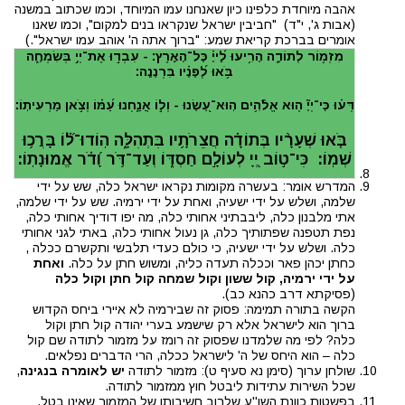
אהבה מיוחדת כלפינו כיון שאנחנו עמו המיוחד, וכמו שכתוב במשנה
(אבות ג', י"ד) "חביבין ישראל שנקראו בנים למקום", וכמו שאנו
אומרים בברכת קריאת שמע: "ברוך אתה ה' אוהב עמו ישראל".)
מִזְמ֥וֹר לְתוֹדָ֑ה הָרִ֥יעוּ לַ֝ייָ֗ כָּל־הָאָֽרֶץ: - עִבְד֣וּ אֶת־יְיָ֣ בְּשִׂמְחָ֑ה
בֹּ֥אוּ לְ֝פָנָ֗יו בִּרְנָנָֽה:
דְּע֗וּ כִּֽי־יְיָ֘ ה֤וּא אֱלֹ֫הִ֥ים הֽוּא־עָ֭שָׂנוּ - וְל֣וֹ אֲנַ֑חְנוּ עַ֝מּ֗וֹ וְצֹ֣אן מַרְעִיתֽוֹ:
בֹּ֤אוּ שְׁעָרָ֨יו בְּתוֹדָ֗ה חֲצֵרֹתָ֥יו בִּתְהִלָּ֑ה הֽוֹדוּ־ל֝֗וֹ בָּרֲכ֥וּ
שְׁמֽוֹ: כִּי־ט֣וֹב יְ֭יָ לְעוֹלָ֣ם חַסְדּ֑וֹ וְעַד־דֹּ֥ר וָ֝דֹ֗ר אֱמוּנָתֽוֹ:
המדרש אומר: בעשרה מקומות נקראו ישראל כלה, שש על ידי
שלמה, ושלש על ידי ישעיה, ואחת על ידי ירמיה. שש על ידי שלמה,
אתי מלבנון כלה, ליבבתיני אחותי כלה, מה יפו דודיך אחותי כלה,
נפת תטפנה שפתותיך כלה, גן נעול אחותי כלה, באתי לגני אחותי
כלה. ושלש על ידי ישעיה, כי כולם כעדי תלבשי ותקשרם ככלה ,
כחתן יכהן פאר וככלה תעדה כליה, ומשוש חתן על כלה.
ואחת
על ידי ירמיה, קול ששון וקול שמחה קול חתן וקול כלה
(פסיקתא דרב כהנא כב).
הקשה בתורה תמימה: פסוק זה שבירמיה לא איירי ביחס הקדוש
ברוך הוא לישראל אלא רק שישמע בערי יהודה קול חתן וקול
כלה? לפי מה שלמדנו שפסוק זה רומז על מזמור לתודה שם קול
כלה – הוא היחס של ה' לישראל ככלה, הרי הדברים נפלאים.
שולחן ערוך (סימן נא סעיף ט): מזמור לתודה
יש לאומרה בנגינה
,
שכל השירות עתידות ליבטל חוץ ממזמור לתודה.
בפשטות כוונת השו''ע שלרוב חשיבותו של המזמור שאינו בטל,