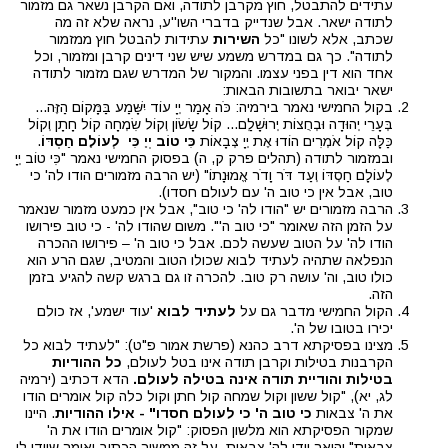
עתידים להתבטל, חוץ מקרבן לתודה, ואם הקרבן נשאר גם מזמור
לתודה ישאר. אבל שנדייק בדברי השו''ע, נראה שלא זה מה
שכתב, אלא לשונו "כל
השירות
עתידות להבטל חוץ ממזמור
לתודה". כך גם במדרש משמע שיש שני דינים קרבן ומזמור, וכל
אחד הוא דין בפני עצמו. והמקור של המדרש שגם מזמור לתודה
ישאר יבואר בתשובות הבאות:
בקול החמישי נאמר בירמיה: כֹּה אָמַר יְיָ עוֹד יִשָּׁמַע בַּמָּקוֹם הַזֶּה...
בְּעָרֵי יְהוּדָה וּבְחֻצוֹת יְרוּשָׁלִַם... קוֹל שָׂשׂוֹן וְקוֹל שִׂמְחָה קוֹל חָתָן וְקוֹל
כַּלָּה קוֹל אֹמְרִים הוֹדוּ אֶת יְיָ צְבָאוֹת
כִּי טוֹב יְיָ כִּי לְעוֹלָם חַסְדּוֹ
.
ובמזמור לתודה (תהלים פרק ק, ה) בפסוק החמישי נאמר "כִּי טוֹב יְיָ
לְעוֹלָם חַסְדּוֹ וְעַד דֹּר וָדֹר אֱמוּנָתוֹ" (יש הרבה מזמורים הודו לה' כי
טוב, אבל אין כי טוב ה' עם לעולם חסדו).
הרבה מזמורים יש "הודו לה' כי טוב", אבל אין כמעט מזמור שנאמר
על הזמן הזה שאומר "כי טוב ה'". משום שהודו לה' - כי טוב פירושו
הודו לה' על הטוב שעשה לכם. אבל כי טוב ה' – פירושו ההכרה
הנפלאה שתהיה לעתיד לבוא שכולו הטוב והמטיב, שגם הרע הוא
כולו טוב, וה' עושה רק טוב. להכרה זו גם ברגש קשה להגיע בזמן
הזה.
הקול החמישי מדבר גם על
לעתיד לבוא
'עוד ישמע', אז כולם
יכירו בטובו של ה'.
מצינו בפסיקתא דרב כהנא (פרשת אמור פ"ט): "לעתיד לבוא כל
הקרבנות בטילות וקרבן תודה אינו בטל לעולם,
כל ההודיות
בטילות והודיית תודה אינה בטילה לעולם.
הדא דכתיב (ירמיה
לג, יא), "קול ששון וקול שמחה קול חתן וקול כלה קול אומרים הודו
את ה' צבאות
כי טוב ה' כי לעולם חסדו" - אילו ההודיות
. היינו
שמקור הפסיקתא הוא מלשון הפסוק: "קול אומרים הודו את ה'
צבאות" והיאך יודו לה' צבאות, על זה ממשיך הכתוב ואומר שיודו לו