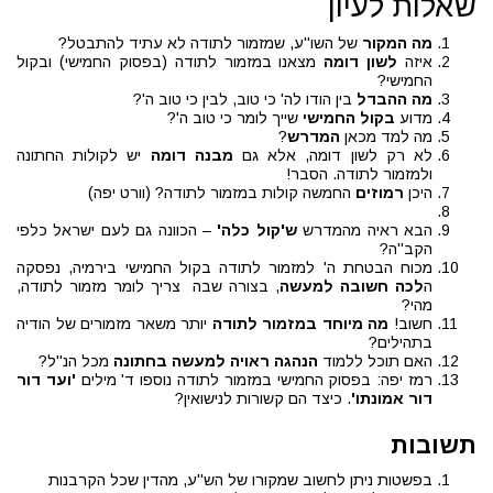
שאלות לעיון
מה המקור
של השו''ע, שמזמור לתודה לא עתיד להתבטל?
איזה
לשון דומה
מצאנו במזמור לתודה (בפסוק החמישי) ובקול
החמישי?
מה ההבדל
בין הודו לה' כי טוב, לבין כי טוב ה'?
מדוע
בקול החמישי
שייך לומר כי טוב ה'?
מה למד מכאן
המדרש
?
לא רק לשון דומה, אלא גם
מבנה דומה
יש לקולות החתונה
ולמזמור לתודה. הסבר!
היכן
רמוזים
החמשה קולות במזמור לתודה? (וורט יפה)
הבא ראיה מהמדרש
ש'קול כלה'
– הכוונה גם לעם ישראל כלפי
הקב''ה?
מכוח הבטחת ה' למזמור לתודה בקול החמישי בירמיה, נפסקה
ה
לכה חשובה למעשה
, בצורה שבה צריך לומר מזמור לתודה,
מהי?
חשוב!
מה מיוחד במזמור לתודה
יותר משאר מזמורים של הודיה
בתהילים?
האם תוכל ללמוד
הנהגה ראויה למעשה בחתונה
מכל הנ''ל?
רמז יפה: בפסוק החמישי במזמור לתודה נוספו ד' מילים
'ועד דור
דור אמונתו'
. כיצד הם קשורות לנישואין?
תשובות
בפשטות ניתן לחשוב שמקורו של הש''ע, מהדין שכל הקרבנות