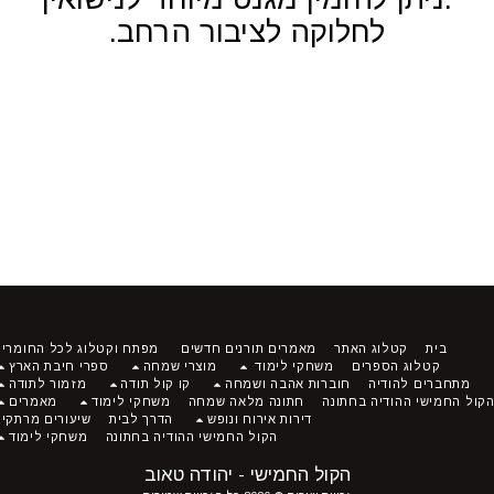
לחלוקה לציבור הרחב.
בית
קטלוג האתר
מאמרים תורנים חדשים
מפתח וקטלוג לכל החומרים
קטלוג הספרים
משחקי לימוד
מוצרי שמחה
ספרי חיבת הארץ
מתחברים להודיה
חוברות אהבה ושמחה
קו קול תודה
מזמור לתודה
ל החמישי ההודיה בחתונה
חתונה מלאה שמחה
משחקי לימוד
מאמרים
דירות אירוח ונופש
הדרך לבית
שיעורים מרתקים
הקול החמישי ההודיה בחתונה
משחקי לימוד
הקול החמישי - יהודה טאוב