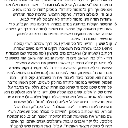
בתיבות אלו "
כי טוב ה', כי לעולם חסדו"
– אשר תיבות אלו אנו
מוצאים אך ורק ב"מזמור לתודה", בפסוק "הודו לו ברכו שמו
כי
טוב ה', לעולם חסדו".
מהקול החמישי בירמיה למד המדרש
שהודית תודה הינו מזמור לתודה לא יתבטל לעתיד לבוא.
החמשה הקולות בחתונה בנויים בצורה: ארבעה נותן הקב''ה, כדי
שאנו ניתן בתגובה קול חמישי. גם מזמור לתודה בנוי כך רק בצורה
הפוכה: ארבעה פסוקים ראשונים נותנים אנו כתגובה לפסוק
החמישי – טובות ה' עימנו.
קול ששון
- הריעו לה' כל הארץ (על דרך שכתב רש''י (סוכה
מח/א) לגבי שמחת בית השואבה: תקעו
והריעו
משום שמחה,
דכתיב (ישעיהו יב) ושאבתם מים
בששון
(יפה מסביר שם המצודת
דוד - ר"ל כמו השואב מים מן המעין הנובע הנה שואב הוא בששון כי
לא ידאג פן יכלה המים כן תשאבו בששון את הישועה ממעיני
הישועה כי לא תופסק התשועה כי יד ה' לא תקצר).
וקול שמחה
–
עבדו את ה' בשמחה, בואו לפניו ברננה (כמו שלמדנו שבואו לפניו
ברננה הוא הסבר כיצד לעבוד את ה' בשמחה).
קול חתן
– הנה
הפסוק השלישי במזמור לתודה מחולק לשניים. חלק ראשון מדבר
על היחס שלנו כלפי ה' שהוא כמו החתן שלנו. חלק שני מדבר על
היחס של ה' אלינו, שאנו כמו הכלה שלו. דעו כי ה' הוא האלוקים הוא
עשנו ולא אנחנו – שה' הוא החתן שלנו.
וקול כלה
– ולו אנחנו עמו
וצאן מרעיתו – היחס של ה' אלינו. (במילה "עמו" כלול שאנחנו
נחשבים לעם המיוחד - "עם הסגולה" - של הקב"ה, הכלה של
הבורא, כפי שכתוב בפסוק "והייתם לי סגולה מכל העמים". רש"י
שם מפרש את משמעות המילה 'סגולה': "אוצר חביב, כמו 'וסגולת
מלכים', כלי יקר ואבנים טובות שהמלכים גונזים אותם, כך אתם
תהיו לי סגולה משאר האומות". עכ"ל. זאת אומרת שיש להקב"ה